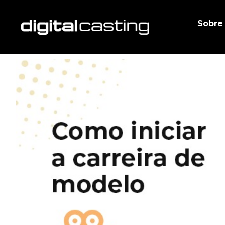
Ir
para
Sobre
o
conteúdo