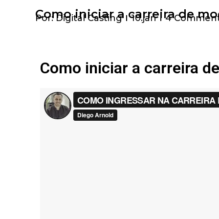
Como iniciar a carreira de m
Por:
Digital Casting
10.jan
4 Commen
Como iniciar a carreira d