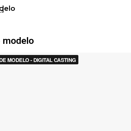
odelo
ts
e modelo