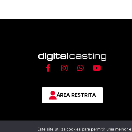
F
I
W
Y
a
n
h
o
c
s
a
u
e
t
t
t
b
a
s
u
ÁREA RESTRITA
o
g
a
b
o
r
p
e
k
a
p
-
m
f
Este site utiliza cookies para permitir uma melhor e