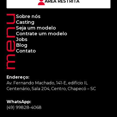
ÁREA RESTRITA
e
t
t
t
b
a
s
u
o
g
a
b
Sobre nós
o
r
p
e
Casting
k
a
p
Seja um modelo
-
m
Contrate um modelo
f
Jobs
Blog
Contato
Endereço:
Av. Fernando Machado, 141-E, edifício IL
Centenário, Sala 204, Centro, Chapecó – SC
WhatsApp:
(49) 998
28-4068