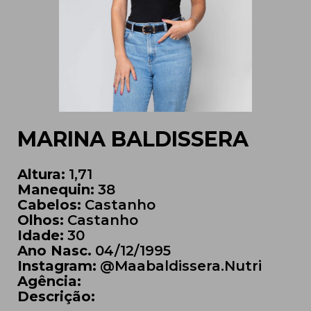
MARINA BALDISSERA
Altura:
1,71
Manequin:
38
Cabelos:
Castanho
Olhos:
Castanho
Idade:
30
Ano Nasc.
04/12/1995
Instagram:
@maabaldissera.nutri
Agência:
Descrição: