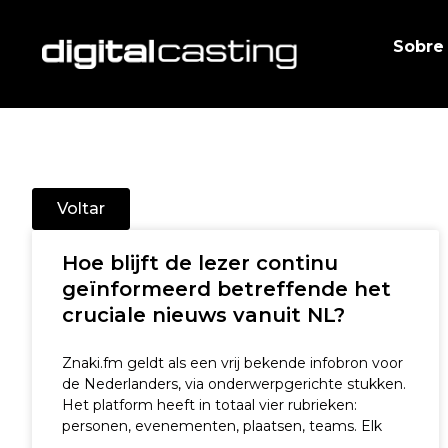
Ir
para
Sobre
o
conteúdo
Voltar
Hoe blijft de lezer continu
geïnformeerd betreffende het
cruciale nieuws vanuit NL?
Znaki.fm geldt als een vrij bekende infobron voor
de Nederlanders, via onderwerpgerichte stukken.
Het platform heeft in totaal vier rubrieken:
personen, evenementen, plaatsen, teams. Elk