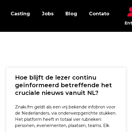
Casting
Jobs
Blog
Contato
Ent
Page
Page
Page
Page
Page
Hoe blijft de lezer continu
geïnformeerd betreffende het
cruciale nieuws vanuit NL?
Znaki.fm geldt als een vrij bekende infobron voor
de Nederlanders, via onderwerpgerichte stukken.
Het platform heeft in totaal vier rubrieken:
personen, evenementen, plaatsen, teams. Elk