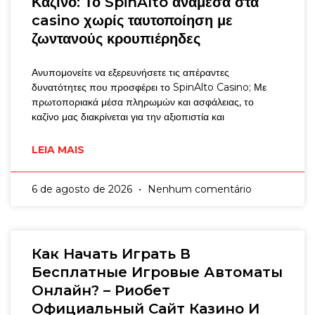
Καζίνο: Το SpinAlto ανάμεσα στα
casino χωρίς ταυτοποίηση με
ζωντανούς κρουπιέρηδες
Ανυπομονείτε να εξερευνήσετε τις απέραντες
δυνατότητες που προσφέρει το SpinAlto Casino; Με
πρωτοποριακά μέσα πληρωμών και ασφάλειας, το
καζίνο μας διακρίνεται για την αξιοπιστία και
LEIA MAIS
6 de agosto de 2026
Nenhum comentário
Как Начать Играть В
Бесплатные Игровые Автоматы
Онлайн? – Риобет
Официальный Сайт Казино И