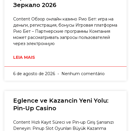
Зеркало 2026
Content Обзор онлайн казино Рио Бет: игра на
деньги, регистрация, бонусы Игровая платформа
Рио Бет – Партнерские программы Компания
может рассматривать запросы пользователей
через электронную
LEIA MAIS
6 de agosto de 2026
Nenhum comentário
Eglence ve Kazancin Yeni Yolu:
Pin-Up Casino
Content Hızlı Kayıt Süreci ve Pin-up Giriş Şansınızı
Deneyin: Pinup Slot Oyunları Büyük Kazanma