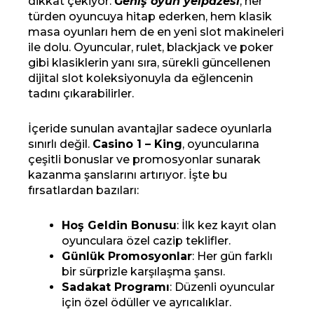
dikkat çekiyor.
Geniş oyun yelpazesi
, her
türden oyuncuya hitap ederken, hem klasik
masa oyunları hem de en yeni slot makineleri
ile dolu. Oyuncular, rulet, blackjack ve poker
gibi klasiklerin yanı sıra, sürekli güncellenen
dijital slot koleksiyonuyla da eğlencenin
tadını çıkarabilirler.
İçeride sunulan avantajlar sadece oyunlarla
sınırlı değil.
Casino 1 – King
, oyuncularına
çeşitli bonuslar ve promosyonlar sunarak
kazanma şanslarını artırıyor. İşte bu
fırsatlardan bazıları:
Hoş Geldin Bonusu
: İlk kez kayıt olan
oyunculara özel cazip teklifler.
Günlük Promosyonlar
: Her gün farklı
bir sürprizle karşılaşma şansı.
Sadakat Programı
: Düzenli oyuncular
için özel ödüller ve ayrıcalıklar.