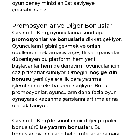
oyun deneyiminizi en üst seviyeye
çıkarabilirsiniz!
Promosyonlar ve Diğer Bonuslar
Casino 1 – King, oyuncularına sunduğu
promosyonlar ve bonuslarla
dikkat çekiyor.
Oyuncuların ilgisini çekmek ve onları
ödüllendirmek amacıyla çeşitli kampanyalar
düzenleyen bu platform, hem yeni
başlayanlar hem de deneyimli oyuncular için
cazip fırsatlar sunuyor. Örneğin,
hoş geldin
bonusu
, yeni üyelere ilk para yatırma
işlemlerinde ekstra kredi sağlıyor. Bu tür
promosyonlar, oyuncuların daha fazla oyun
oynayarak kazanma şanslarını artırmalarına
olanak tanıyor.
Casino 1 – King’de sunulan bir diğer popüler
bonus türü ise
yatırım bonusları
. Bu
bonuslar, oyuncuların belirli miktarlarda para