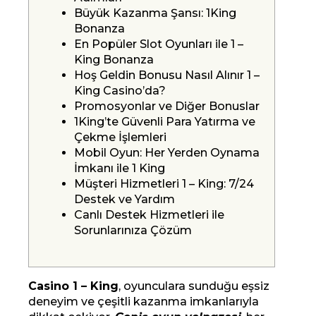
Büyük Kazanma Şansı: 1King
Bonanza
En Popüler Slot Oyunları ile 1 –
King Bonanza
Hoş Geldin Bonusu Nasıl Alınır 1 –
King Casino’da?
Promosyonlar ve Diğer Bonuslar
1King’te Güvenli Para Yatırma ve
Çekme İşlemleri
Mobil Oyun: Her Yerden Oynama
İmkanı ile 1 King
Müşteri Hizmetleri 1 – King: 7/24
Destek ve Yardım
Canlı Destek Hizmetleri ile
Sorunlarınıza Çözüm
Casino 1 – King
, oyunculara sunduğu eşsiz
deneyim ve çeşitli kazanma imkanlarıyla