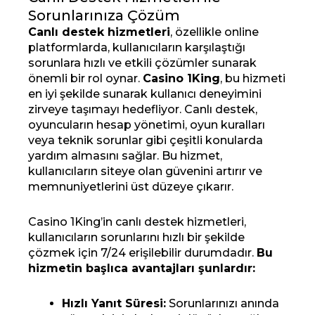
Sorunlarınıza Çözüm
Canlı destek hizmetleri
, özellikle online
platformlarda, kullanıcıların karşılaştığı
sorunlara hızlı ve etkili çözümler sunarak
önemli bir rol oynar.
Casino 1King
, bu hizmeti
en iyi şekilde sunarak kullanıcı deneyimini
zirveye taşımayı hedefliyor. Canlı destek,
oyuncuların hesap yönetimi, oyun kuralları
veya teknik sorunlar gibi çeşitli konularda
yardım almasını sağlar. Bu hizmet,
kullanıcıların siteye olan güvenini artırır ve
memnuniyetlerini üst düzeye çıkarır.
Casino 1King’in canlı destek hizmetleri,
kullanıcıların sorunlarını hızlı bir şekilde
çözmek için 7/24 erişilebilir durumdadır.
Bu
hizmetin başlıca avantajları şunlardır:
Hızlı Yanıt Süresi:
Sorunlarınızı anında