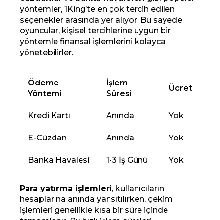
yöntemler, 1King’te en çok tercih edilen
seçenekler arasında yer alıyor. Bu sayede
oyuncular, kişisel tercihlerine uygun bir
yöntemle finansal işlemlerini kolayca
yönetebilirler.
Ödeme
İşlem
Ücret
Yöntemi
Süresi
Kredi Kartı
Anında
Yok
E-Cüzdan
Anında
Yok
Banka Havalesi
1-3 İş Günü
Yok
Para yatırma işlemleri
, kullanıcıların
hesaplarına anında yansıtılırken, çekim
işlemleri genellikle kısa bir süre içinde