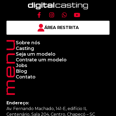
F
I
W
Y
a
n
h
o
c
s
a
u
ÁREA RESTRITA
e
t
t
t
b
a
s
u
o
g
a
b
Sobre nós
o
r
p
e
Casting
k
a
p
Seja um modelo
-
m
Contrate um modelo
f
Jobs
Blog
Contato
Endereço:
Av. Fernando Machado, 141-E, edifício IL
Centenário, Sala 204, Centro, Chapecó – SC