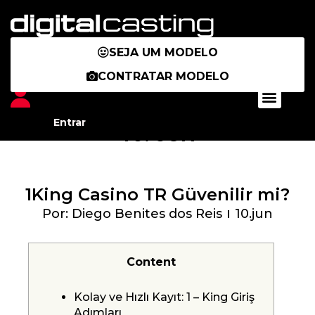
Ir
para
o
SEJA UM MODELO
conteúdo
CONTRATAR MODELO
Menu
Entrar
10. JUN
1King Casino TR Güvenilir mi?
Por:
Diego Benites dos Reis
10.jun
Content
Kolay ve Hızlı Kayıt: 1 – King Giriş
Adımları