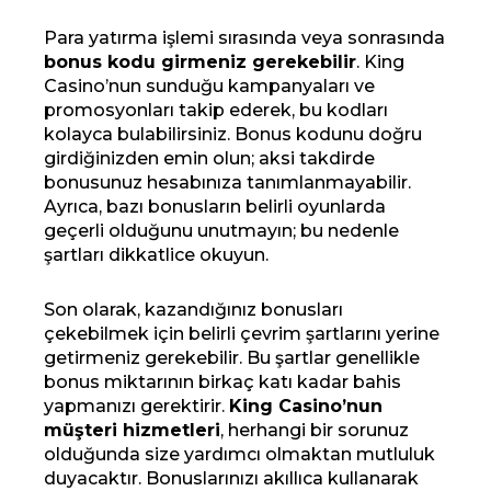
Para yatırma işlemi sırasında veya sonrasında
bonus kodu girmeniz gerekebilir
. King
Casino’nun sunduğu kampanyaları ve
promosyonları takip ederek, bu kodları
kolayca bulabilirsiniz. Bonus kodunu doğru
girdiğinizden emin olun; aksi takdirde
bonusunuz hesabınıza tanımlanmayabilir.
Ayrıca, bazı bonusların belirli oyunlarda
geçerli olduğunu unutmayın; bu nedenle
şartları dikkatlice okuyun.
Son olarak, kazandığınız bonusları
çekebilmek için belirli çevrim şartlarını yerine
getirmeniz gerekebilir. Bu şartlar genellikle
bonus miktarının birkaç katı kadar bahis
yapmanızı gerektirir.
King Casino’nun
müşteri hizmetleri
, herhangi bir sorunuz
olduğunda size yardımcı olmaktan mutluluk
duyacaktır. Bonuslarınızı akıllıca kullanarak