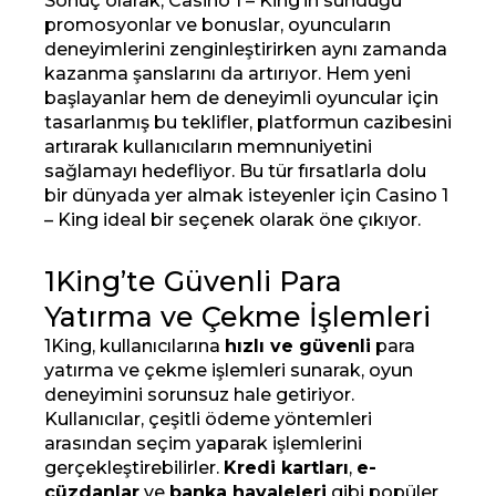
Sonuç olarak, Casino 1 – King’in sunduğu
promosyonlar ve bonuslar, oyuncuların
deneyimlerini zenginleştirirken aynı zamanda
kazanma şanslarını da artırıyor. Hem yeni
başlayanlar hem de deneyimli oyuncular için
tasarlanmış bu teklifler, platformun cazibesini
artırarak kullanıcıların memnuniyetini
sağlamayı hedefliyor. Bu tür fırsatlarla dolu
bir dünyada yer almak isteyenler için Casino 1
– King ideal bir seçenek olarak öne çıkıyor.
1King’te Güvenli Para
Yatırma ve Çekme İşlemleri
1King, kullanıcılarına
hızlı ve güvenli
para
yatırma ve çekme işlemleri sunarak, oyun
deneyimini sorunsuz hale getiriyor.
Kullanıcılar, çeşitli ödeme yöntemleri
arasından seçim yaparak işlemlerini
gerçekleştirebilirler.
Kredi kartları
,
e-
cüzdanlar
ve
banka havaleleri
gibi popüler