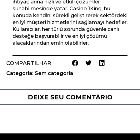
ihtiyaçlarına hızlı ve etkili çözümler
sunabilmesinde yatar. Casino 1King, bu
konuda kendini sürekli geliştirerek sektördeki
en iyi müşteri hizmetlerini sağlamayı hedefler.
Kullanıcılar, her türlü sorunda güvenle canlı
desteğe başvurabilir ve en iyi çözümü
alacaklarından emin olabilirler.
COMPARTILHAR
Categoria:
Sem categoria
DEIXE SEU COMENTÁRIO