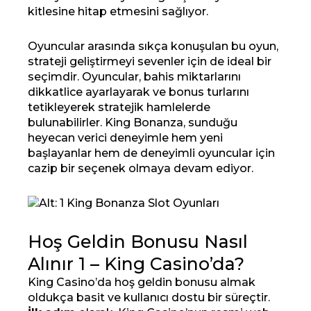
kitlesine hitap etmesini sağlıyor.
Oyuncular arasında sıkça konuşulan bu oyun,
strateji geliştirmeyi sevenler için de ideal bir
seçimdir. Oyuncular, bahis miktarlarını
dikkatlice ayarlayarak ve bonus turlarını
tetikleyerek stratejik hamlelerde
bulunabilirler. King Bonanza, sunduğu
heyecan verici deneyimle hem yeni
başlayanlar hem de deneyimli oyuncular için
cazip bir seçenek olmaya devam ediyor.
Hoş Geldin Bonusu Nasıl
Alınır 1 – King Casino’da?
King Casino’da hoş geldin bonusu almak
oldukça basit ve kullanıcı dostu bir süreçtir.